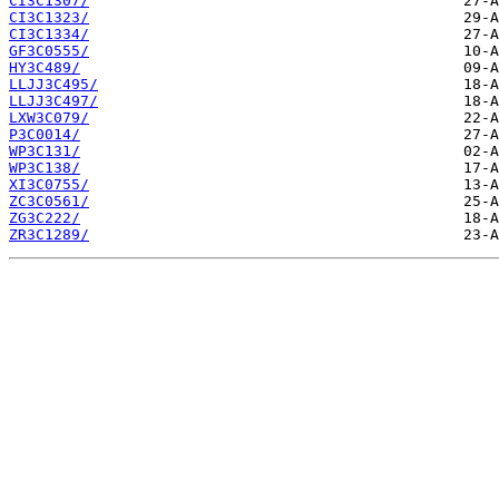
CI3C1307/
CI3C1323/
CI3C1334/
GF3C0555/
HY3C489/
LLJJ3C495/
LLJJ3C497/
LXW3C079/
P3C0014/
WP3C131/
WP3C138/
XI3C0755/
ZC3C0561/
ZG3C222/
ZR3C1289/