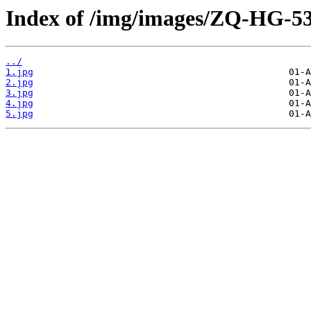
Index of /img/images/ZQ-HG-5
../
1.jpg
2.jpg
3.jpg
4.jpg
5.jpg