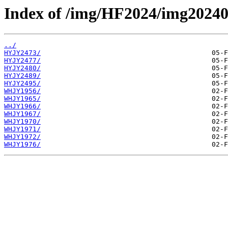
Index of /img/HF2024/img2024
../
HYJY2473/
HYJY2477/
HYJY2480/
HYJY2489/
HYJY2495/
WHJY1956/
WHJY1965/
WHJY1966/
WHJY1967/
WHJY1970/
WHJY1971/
WHJY1972/
WHJY1976/